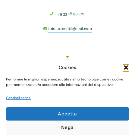
+39 331.8193420
info.torselli@gmail.com
Cookies
Per fornire le migliori esperienze, utilizziamo tecnologie come i cookie
per memorizzare e/o accedere alle informazioni del dispositivo.
Gestisci servizi
TORSELLI VIVAI società agricola semplice - Via Vecchia
Fiorentina, I° tr., n. 505 - Località Valenzatico - 51039
Accetta
Quarrata (PT) - P.I./C.F. 01712570470 - web
essedicom
Nega