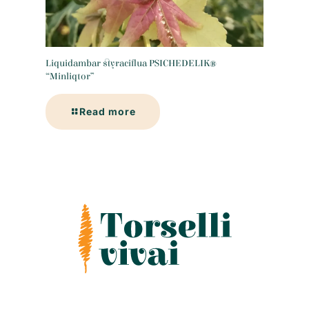
Liquidambar styraciflua PSICHEDELIK®
“Minliqtor”
Read more