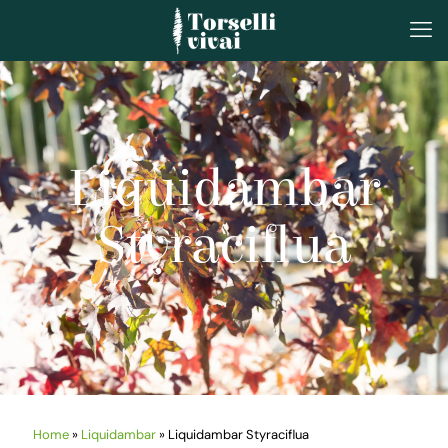
Liquidambar
Styraciflua
Home
»
Liquidambar
»
Liquidambar Styraciflua