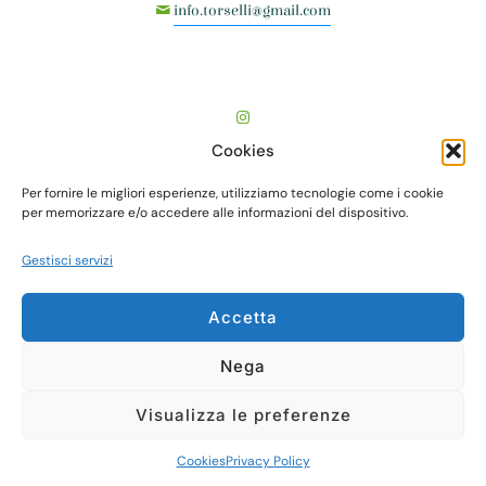
info.torselli@gmail.com
Cookies
Per fornire le migliori esperienze, utilizziamo tecnologie come i cookie
per memorizzare e/o accedere alle informazioni del dispositivo.
Gestisci servizi
TORSELLI VIVAI società agricola semplice - Via Vecchia
Fiorentina, I° tr., n. 505 - Località Valenzatico - 51039
Accetta
Quarrata (PT) - P.I./C.F. 01712570470 - web
essedicom
Nega
Visualizza le preferenze
Cookies
Privacy Policy