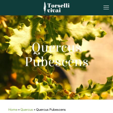
Quercus
Pubescens
Home
»
Quercus
»
Quercus Pubescens